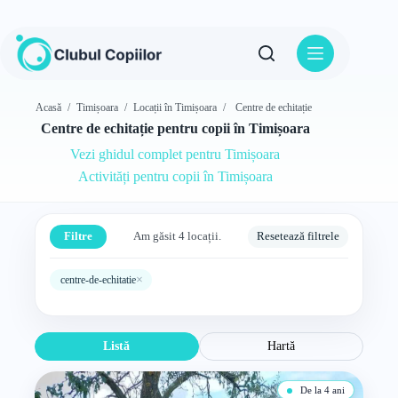
Sari
la
conținut
Acasă
/
Timișoara
/
Locații în Timișoara
/
Centre de echitație
Centre de echitație pentru copii în Timișoara
Vezi ghidul complet pentru Timișoara
Activități pentru copii în Timișoara
Filtre
Am găsit 4 locații.
Resetează filtrele
×
centre-de-echitatie
Listă
Hartă
De la 4 ani