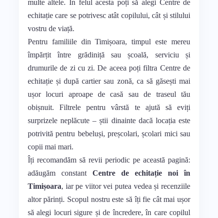
multe altele. În felul acesta poți să alegi Centre de
echitație care se potrivesc atât copilului, cât și stilului
vostru de viață.
Pentru familiile din Timișoara, timpul este mereu
împărțit între grădiniță sau școală, serviciu și
drumurile de zi cu zi. De aceea poți filtra Centre de
echitație și după cartier sau zonă, ca să găsești mai
ușor locuri aproape de casă sau de traseul tău
obișnuit. Filtrele pentru vârstă te ajută să eviți
surprizele neplăcute – știi dinainte dacă locația este
potrivită pentru bebeluși, preșcolari, școlari mici sau
copii mai mari.
Îți recomandăm să revii periodic pe această pagină:
adăugăm constant
Centre de echitație noi în
Timișoara
, iar pe viitor vei putea vedea și recenziile
altor părinți. Scopul nostru este să îți fie cât mai ușor
să alegi locuri sigure și de încredere, în care copilul