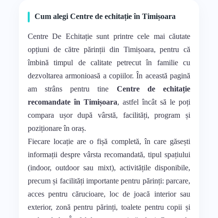
Cum alegi Centre de echitație în Timișoara
Centre De Echitație sunt printre cele mai căutate
opțiuni de către părinții din Timișoara, pentru că
îmbină timpul de calitate petrecut în familie cu
dezvoltarea armonioasă a copiilor. În această pagină
am strâns pentru tine
Centre de echitație
recomandate în Timișoara
, astfel încât să le poți
compara ușor după vârstă, facilități, program și
poziționare în oraș.
Fiecare locație are o fișă completă, în care găsești
informații despre vârsta recomandată, tipul spațiului
(indoor, outdoor sau mixt), activitățile disponibile,
precum și facilități importante pentru părinți: parcare,
acces pentru cărucioare, loc de joacă interior sau
exterior, zonă pentru părinți, toalete pentru copii și