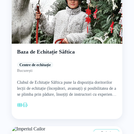
Baza de Echitație Săftica
Centre de echitație
București
Clubul de Echitație Săftica pune la dispoziția doritorilor
lecții de echitație (începători, avansați) și posibilitatea de a
se plimba prin pădure, însoțiți de instructori cu experiență.
…
De la 4 ani