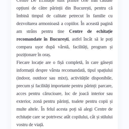
Centre De Echitație sunt printre cele mai căutate
opțiuni de către părinții din București, pentru că
îmbină timpul de calitate petrecut în familie cu
dezvoltarea armonioasă a copiilor. În această pagină
am strâns pentru tine
Centre de echitație
recomandate în București
, astfel încât să le poți
compara ușor după vârstă, facilități, program și
poziționare în oraș.
Fiecare locație are o fișă completă, în care găsești
informații despre vârsta recomandată, tipul spațiului
(indoor, outdoor sau mixt), activitățile disponibile,
precum și facilități importante pentru părinți: parcare,
acces pentru cărucioare, loc de joacă interior sau
exterior, zonă pentru părinți, toalete pentru copii și
multe altele. În felul acesta poți să alegi Centre de
echitație care se potrivesc atât copilului, cât și stilului
vostru de viață.