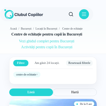
Sari
la
conținut
Acasă
/
București
/
Locații în București
/
Centre de echitație
Centre de echitație pentru copii în București
Vezi ghidul complet pentru București
Activități pentru copii în București
Filtre
Am găsit 24 locații.
Resetează filtrele
×
centre-de-echitatie
Listă
Hartă
De la 0 ani