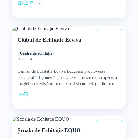
+1
De la 8 ani
Clubul de Echitație Ecviva
Centre de echitație
București
Centrul de Echitație Ecviva București promovează
conceptul ”Hiponess”, prin care se dorește redescoperirea
magiei care există între om și cal și cum relația dintre un
copil…
De la 8 ani
Școala de Echitație EQUO