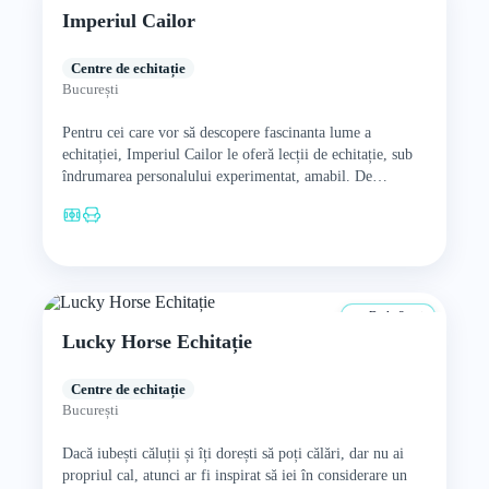
Imperiul Cailor
Centre de echitație
București
Pentru cei care vor să descopere fascinanta lume a
echitației, Imperiul Cailor le oferă lecții de echitație, sub
îndrumarea personalului experimentat, amabil. De
asemenea, căluții pot…
De la 8 ani
Lucky Horse Echitație
Centre de echitație
București
Dacă iubești căluții și îți dorești să poți călări, dar nu ai
propriul cal, atunci ar fi inspirat să iei în considerare un