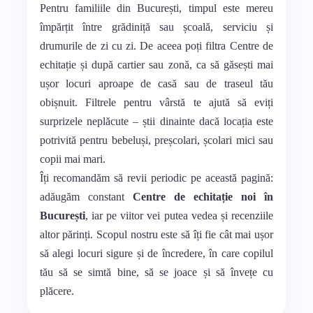
Pentru familiile din București, timpul este mereu
împărțit între grădiniță sau școală, serviciu și
drumurile de zi cu zi. De aceea poți filtra Centre de
echitație și după cartier sau zonă, ca să găsești mai
ușor locuri aproape de casă sau de traseul tău
obișnuit. Filtrele pentru vârstă te ajută să eviți
surprizele neplăcute – știi dinainte dacă locația este
potrivită pentru bebeluși, preșcolari, școlari mici sau
copii mai mari.
Îți recomandăm să revii periodic pe această pagină:
adăugăm constant
Centre de echitație noi în
București
, iar pe viitor vei putea vedea și recenziile
altor părinți. Scopul nostru este să îți fie cât mai ușor
să alegi locuri sigure și de încredere, în care copilul
tău să se simtă bine, să se joace și să învețe cu
plăcere.