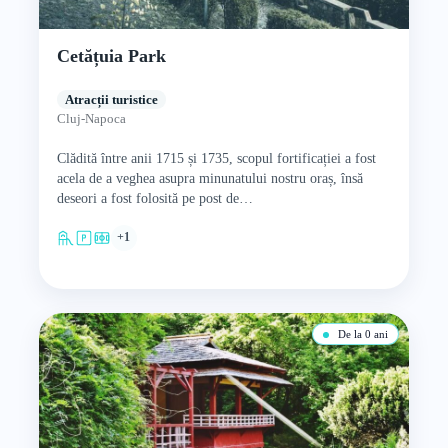
Cetățuia Park
Atracții turistice
Cluj-Napoca
Clădită între anii 1715 și 1735, scopul fortificației a fost
acela de a veghea asupra minunatului nostru oraș, însă
deseori a fost folosită pe post de…
+1
De la 0 ani