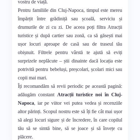
vostru de viață.
Pentru familiile din Cluj-Napoca, timpul este mereu
împărțit între grădiniță sau școală, serviciu și
drumurile de zi cu zi. De aceea poți filtra Atracții
turistice și după cartier sau zonă, ca să găsești mai
ușor locuri aproape de casă sau de traseul tău
obișnuit. Filtrele pentru vârstă te ajută să eviți
surprizele neplăcute – știi dinainte dacă locația este
potrivită pentru bebeluși, preșcolari, școlari mici sau
copii mai mari.
Îți recomandăm să revii periodic pe această pagină:
adăugăm constant
Atracții turistice noi în Cluj-
Napoca
, iar pe viitor vei putea vedea și recenziile
altor părinți. Scopul nostru este să îți fie cât mai ușor
să alegi locuri sigure și de încredere, în care copilul
tău să se simtă bine, să se joace și să învețe cu
plăcere.