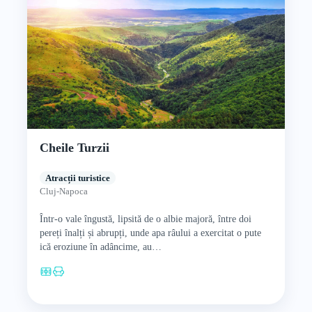
Cheile Turzii
Atracții turistice
Cluj-Napoca
Într-o vale îngustă, lipsită de o albie majoră, între doi
pereți înalți și abrupți, unde apa râului a exercitat o pute
ică eroziune în adâncime, au…