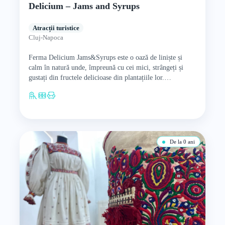
Delicium – Jams and Syrups
Atracții turistice
Cluj-Napoca
Ferma Delicium Jams&Syrups este o oază de liniște și
calm în natură unde, împreună cu cei mici, strângeți și
gustați din fructele delicioase din plantațiile lor.…
De la 0 ani