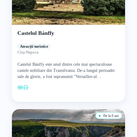
Castelul Bánffy
Atracții turistice
Cluj-Napoca
Castelul Bánffy este unul dintre cele mai spectaculoase
castele nobiliare din Transilvania. De-a lungul perioadei
sale de glorie, a fost supranumit ”Versailles-ul
Transilvănean”, iar în aceste…
De la 0 ani