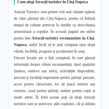
Cum alegi Atracții turistice în Cluj-Napoca
Atracții Turistice sunt printre cele mai căutate opțiuni
de către părinții din Cluj-Napoca, pentru că îmbină
timpul de calitate petrecut în familie cu dezvoltarea
armonioasă a copiilor. În această pagină am strâns
pentru tine
Atracții turistice recomandate în Cluj-
Napoca
, astfel încât să le poți compara ușor după
vârstă, facilități, program și poziționare în oraș.
Fiecare locație are o fișă completă, în care găsești
informații despre vârsta recomandată, tipul spațiului
(indoor, outdoor sau mixt), activitățile disponibile,
precum și facilități importante pentru părinți: parcare,
acces pentru cărucioare, loc de joacă interior sau
exterior, zonă pentru părinți, toalete pentru copii și
multe altele. În felul acesta poți să alegi Atracții
turistice care se potrivesc atât copilului, cât și stilului