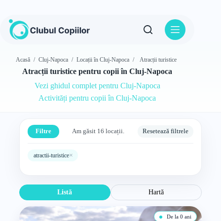
Sari
la
conținut
Acasă
/
Cluj-Napoca
/
Locații în Cluj-Napoca
/
Atracții turistice
Atracții turistice pentru copii în Cluj-Napoca
Vezi ghidul complet pentru Cluj-Napoca
Activități pentru copii în Cluj-Napoca
Filtre
Am găsit 16 locații.
Resetează filtrele
×
atractii-turistice
Listă
Hartă
De la 0 ani