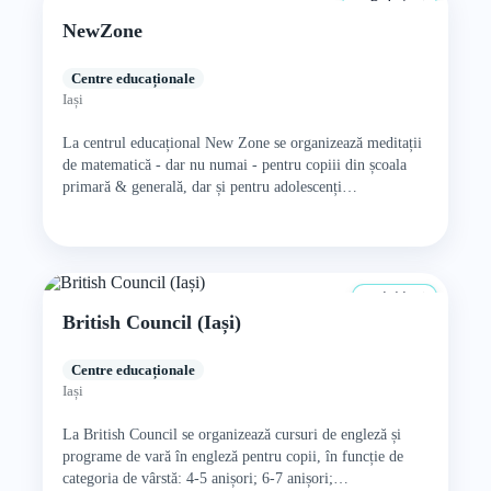
De la 4 ani
NewZone
Centre educaționale
Iași
La centrul educațional New Zone se organizează meditații
de matematică - dar nu numai - pentru copiii din școala
primară & generală, dar și pentru adolescenți…
4–14 ani
British Council (Iași)
Centre educaționale
Iași
La British Council se organizează cursuri de engleză și
programe de vară în engleză pentru copii, în funcție de
categoria de vârstă: 4-5 anișori; 6-7 anișori;…