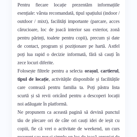
Pentru fiecare locație prezentăm informațiile
esențiale: vârsta recomandată, tipul spațiului (indoor /
outdoor / mixt), facilități importante (parcare, acces
cărucioare, loc de joacă interior sau exterior, zonă
pentru părinți, toalete pentru copii), precum și date
de contact, program și poziționare pe hartă. Astfel
poți lua rapid o decizie informată, fără să cauți în
zece locuri diferite.
Folosește filtrele pentru a selecta
orașul
,
cartierul
,
tipul de locație
, activitățile disponibile și facilitățile
care contează pentru familia ta. Poți păstra lista
scurtă și să revii oricând pentru a descoperi locații
noi adăugate în platformă.
Ne propunem ca această pagină să devină punctul
tău de plecare ori de câte ori cauți idei de ieșit cu
copiii, fie că vrei o activitate de weekend, un curs
recurent sau pur și simplu un loc de joacă apropiat de