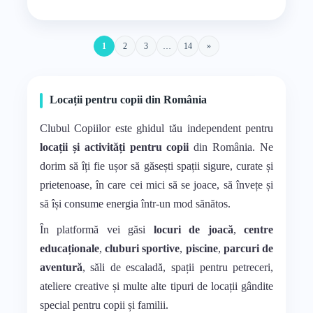
1
2
3
…
14
»
Locații pentru copii din România
Clubul Copiilor este ghidul tău independent pentru
locații și activități pentru copii
din România. Ne
dorim să îți fie ușor să găsești spații sigure, curate și
prietenoase, în care cei mici să se joace, să învețe și
să își consume energia într-un mod sănătos.
În platformă vei găsi
locuri de joacă
,
centre
educaționale
,
cluburi sportive
,
piscine
,
parcuri de
aventură
, săli de escaladă, spații pentru petreceri,
ateliere creative și multe alte tipuri de locații gândite
special pentru copii și familii.