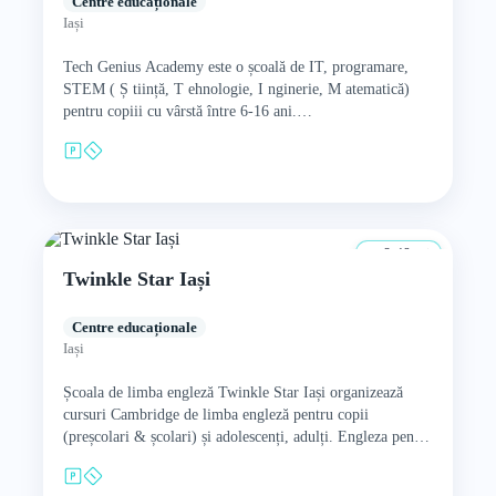
Centre educaționale
Iași
Tech Genius Academy este o școală de IT, programare,
STEM ( Ș tiință, T ehnologie, I nginerie, M atematică)
pentru copiii cu vârstă între 6-16 ani.…
3–12 ani
Twinkle Star Iași
Centre educaționale
Iași
Școala de limba engleză Twinkle Star Iași organizează
cursuri Cambridge de limba engleză pentru copii
(preșcolari & școlari) și adolescenți, adulți. Engleza pentru
copiii cu vârstă…