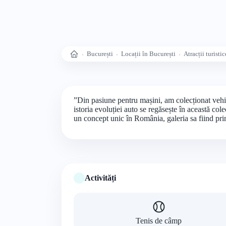
București
Locații în București
Atracții turistic
Acasă
”Din pasiune pentru mașini, am colecționat vehic
istoria evoluției auto se regăsește în această cole
un concept unic în România, galeria sa fiind pr
Activități
Tenis de câmp