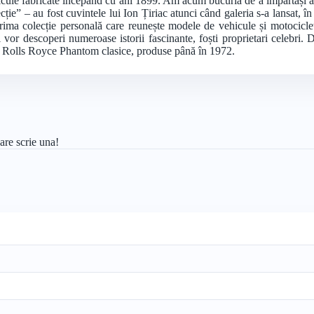
cule fabricate începând cu ani 1899. Am acum bucuria de a împărtăși acea
ecție” – au fost cuvintele lui Ion Țiriac atunci când galeria s-a lansat, î
rima colecție personală care reunește modele de vehicule și motocicle
ii vor descoperi numeroase istorii fascinante, foști proprietari celebri.
 6 Rolls Royce Phantom clasice, produse până în 1972.
are scrie una!