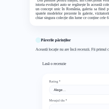
”Din pasiune pentru mașini, am colecționat vehi
istoria evoluției auto se regăsește în această col
un concept unic în România, galeria sa fiind p
spatele modelelor prezente în galerie, vizitator
chiar singura colecție din lume ce conține cele
Părerile părinților
Această locație nu are încă recenzii. Fii primul c
Lasă o recenzie
Rating
*
Mesajul tău
*