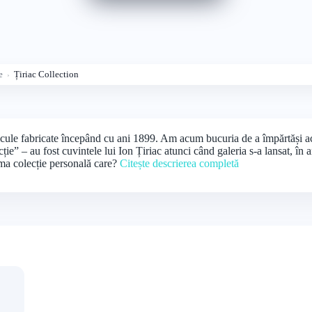
e
Țiriac Collection
ule fabricate începând cu ani 1899. Am acum bucuria de a împărtăși acea
cție” – au fost cuvintele lui Ion Țiriac atunci când galeria s-a lansat, în 
ima colecție personală care?
Citește descrierea completă