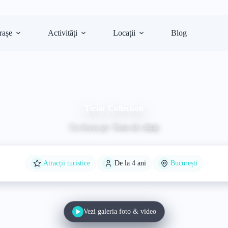
rașe
Activități
Locații
Blog
Țiriac Collection
Cu focus pe: Tenis de câmp
Atracții turistice
De la 4 ani
București
Vezi galeria foto & video