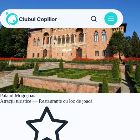
Sari
la
conținut
Palatul Mogoșoaia
Atracții turistice — Restaurante cu loc de joacă