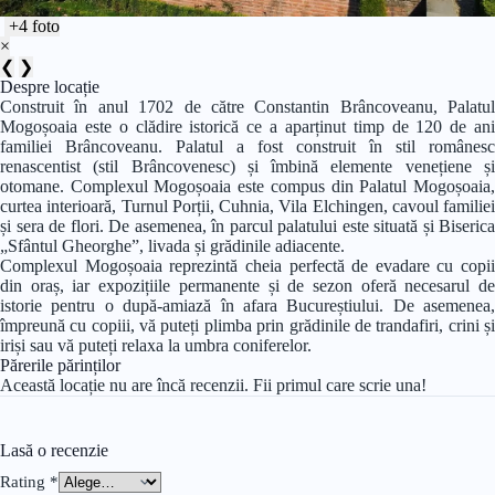
+4 foto
×
❮
❯
Despre locație
Construit în anul 1702 de către Constantin Brâncoveanu, Palatul
Mogoșoaia este o clădire istorică ce a aparținut timp de 120 de ani
familiei Brâncoveanu. Palatul a fost construit în stil românesc
renascentist (stil Brâncovenesc) și îmbină elemente venețiene și
otomane. Complexul Mogoșoaia este compus din Palatul Mogoșoaia,
curtea interioară, Turnul Porții, Cuhnia, Vila Elchingen, cavoul familiei
și sera de flori. De asemenea, în parcul palatului este situată și Biserica
„Sfântul Gheorghe”, livada și grădinile adiacente.
Complexul Mogoșoaia reprezintă cheia perfectă de evadare cu copii
din oraș, iar expozițiile permanente și de sezon oferă necesarul de
istorie pentru o după-amiază în afara Bucureștiului. De asemenea,
împreună cu copiii, vă puteți plimba prin grădinile de trandafiri, crini și
iriși sau vă puteți relaxa la umbra coniferelor.
Părerile părinților
Această locație nu are încă recenzii. Fii primul care scrie una!
Lasă o recenzie
Rating
*