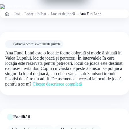
Iași
Locații în Iași
Locuri de joacă
Ana Fun Land
Acasă
Potrivită pentru evenimente private
Ana Fund Land este o locație foarte colorată și mode ă situată în
Valea Lupului, loc de joacă și petreceri. În intervalele în care
locația este rezervată pentru petreceri, locul de joacă este destinat
exclusiv invitaților. Copiii cu vârsta de peste 3 anișori se pot juca
singuri la locul de joacă, iar cei cu vârsta sub 3 anișori trebuie
însoțiși de către un adult. De asemenea, accesul la locul de joacă,
pentru a se m?
Citește descrierea completă
Facilități