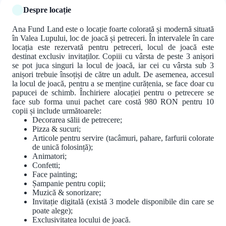
Despre locație
Ana Fund Land este o locație foarte colorată și modernă situată
în Valea Lupului, loc de joacă și petreceri. În intervalele în care
locația este rezervată pentru petreceri, locul de joacă este
destinat exclusiv invitaților. Copiii cu vârsta de peste 3 anișori
se pot juca singuri la locul de joacă, iar cei cu vârsta sub 3
anișori trebuie însoțiși de către un adult. De asemenea, accesul
la locul de joacă, pentru a se menține curățenia, se face doar cu
papucei de schimb. Închiriere alocației pentru o petrecere se
face sub forma unui pachet care costă 980 RON pentru 10
copii și include următoarele:
Decorarea sălii de petrecere;
Pizza & sucuri;
Articole pentru servire (tacâmuri, pahare, farfurii colorate
de unică folosință);
Animatori;
Confetti;
Face painting;
Șampanie pentru copii;
Muzică & sonorizare;
Invitație digitală (există 3 modele disponibile din care se
poate alege);
Exclusivitatea locului de joacă.