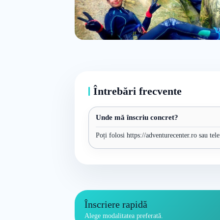
Întrebări frecvente
Unde mă înscriu concret?
Poți folosi https://adventurecenter.ro sau tel
Înscriere rapidă
Alege modalitatea preferată.