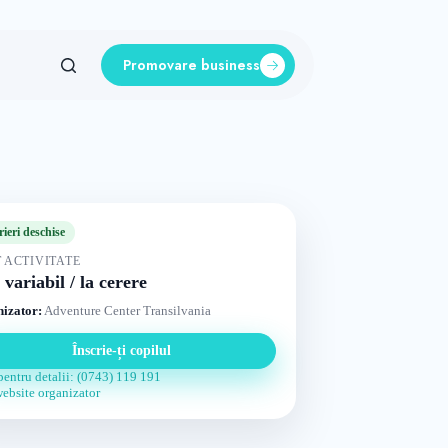
Promovare business
rieri deschise
 ACTIVITATE
 variabil / la cerere
izator:
Adventure Center Transilvania
Înscrie-ți copilul
pentru detalii: (0743) 119 191
website organizator