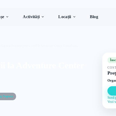
șe
Activități
Locații
Blog
j-Napoca
/
Drumeții pentru copii la Adventure Center Transilvania
Însc
ii la Adventure Center
COST
Preț
Organ
uj-Napoca
Sună 
Vezi 