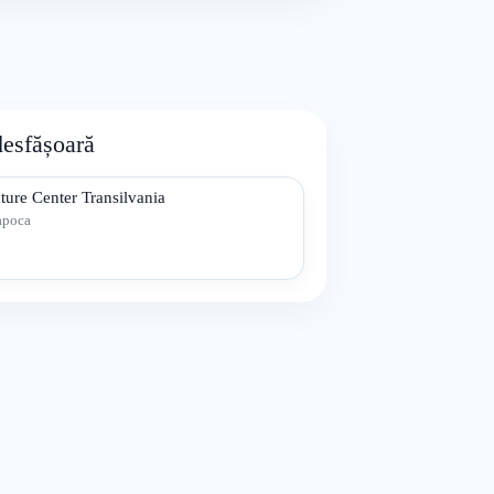
desfășoară
ure Center Transilvania
apoca