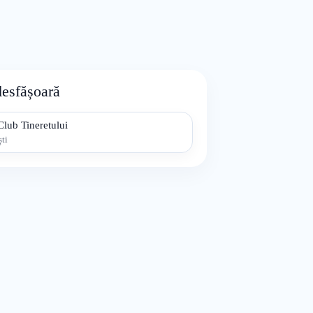
desfășoară
Club Tineretului
ti