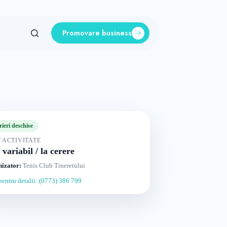
Promovare business
rieri deschise
 ACTIVITATE
 variabil / la cerere
izator:
Tenis Club Tineretului
pentru detalii: (0773) 386 799