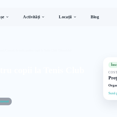
șe
Activități
Locații
Blog
ești
/
Cursuri de tenis pentru copii la Tenis Club Tineretului
Însc
tru copii la Tenis Club
COST
Preț
Organ
ni
Sună 
curești