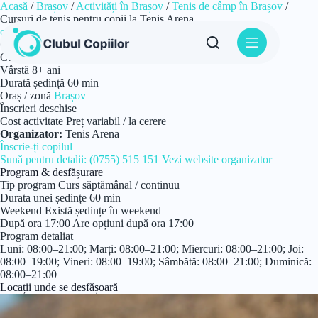
Sari
Acasă
/
Brașov
/
Activități în Brașov
/
Tenis de câmp în Brașov
/
la
Cursuri de tenis pentru copii la Tenis Arena
conținut
curs
Tenis de câmp
Cursuri de tenis pentru copii la Tenis Arena
Cursuri de Tenis de câmp pentru copii de la 8 ani
Vârstă
8+ ani
Durată ședință
60 min
Oraș / zonă
Brașov
Înscrieri deschise
Cost activitate
Preț variabil / la cerere
Organizator:
Tenis Arena
Înscrie-ți copilul
Sună pentru detalii: (0755) 515 151
Vezi website organizator
Program & desfășurare
Tip program
Curs săptămânal / continuu
Durata unei ședințe
60 min
Weekend
Există ședințe în weekend
După ora 17:00
Are opțiuni după ora 17:00
Program detaliat
Luni: 08:00–21:00; Marți: 08:00–21:00; Miercuri: 08:00–21:00; Joi:
08:00–19:00; Vineri: 08:00–19:00; Sâmbătă: 08:00–21:00; Duminică:
08:00–21:00
Locații unde se desfășoară