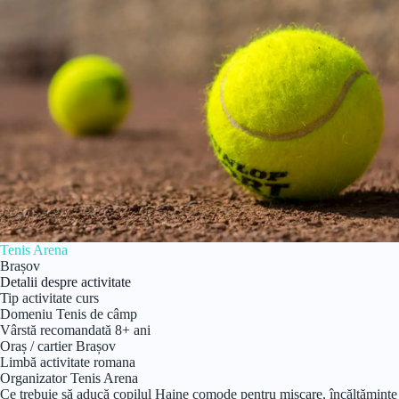
Tenis Arena
Brașov
Detalii despre activitate
Tip activitate
curs
Domeniu
Tenis de câmp
Vârstă recomandată
8+ ani
Oraș / cartier
Brașov
Limbă activitate
romana
Organizator
Tenis Arena
Ce trebuie să aducă copilul
Haine comode pentru mișcare, încălțăminte