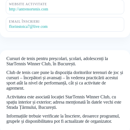
WEBSITE ACTIVITATE
http://antrenortenis.com
EMAIL ÎNSCRIERI
florinstoica7@live.com
Cursuri de tenis pentru preșcolari, școlari, adolescenți la
StarTennis Winner Club, în București.
Club de tenis care pune la dispoziția doritorilor terenuri de joc și
cursuri – începători și avansați – în vederea practicării acestui
sport atât la nivel de performanță, cât și ca activitate de
agrement.
Activitatea este asociată locației StarTennis Winner Club, cu
spațiu interior și exterior; adresa menționată în datele vechi este
Strada Țărmului, București.
Informațiile trebuie verificate la înscriere, deoarece programul,
grupele și disponibilitatea pot fi actualizate de organizator.