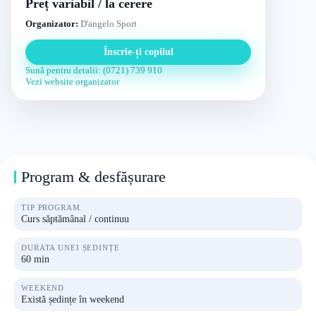
Preț variabil / la cerere
Organizator:
D'angelo Sport
Înscrie-ți copilul
Sună pentru detalii: (0721) 739 910
Vezi website organizator
Program & desfășurare
TIP PROGRAM
Curs săptămânal / continuu
DURATA UNEI ȘEDINȚE
60 min
WEEKEND
Există ședințe în weekend