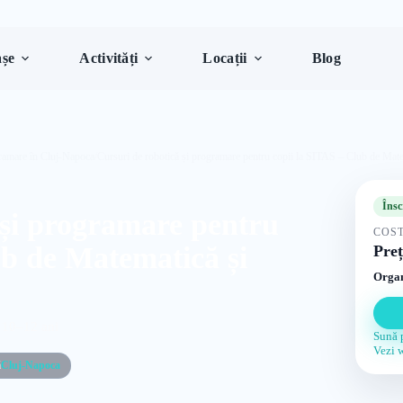
șe
Activități
Locații
Blog
ramare în Cluj-Napoca
/
Cursuri de robotică și programare pentru copii la SITAS – Club de Mat
Însc
 și programare pentru
COST
ub de Matematică și
Preț
Organ
i 10–12 ani
Sună 
Vezi 
ă
Cluj-Napoca