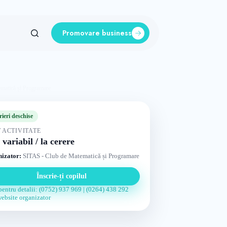
Promovare business
ematică și Programare
rieri deschise
 ACTIVITATE
 variabil / la cerere
izator:
SITAS - Club de Matematică și Programare
Înscrie-ți copilul
pentru detalii: (0752) 937 969 | (0264) 438 292
website organizator