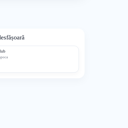
desfășoară
Hub
apoca