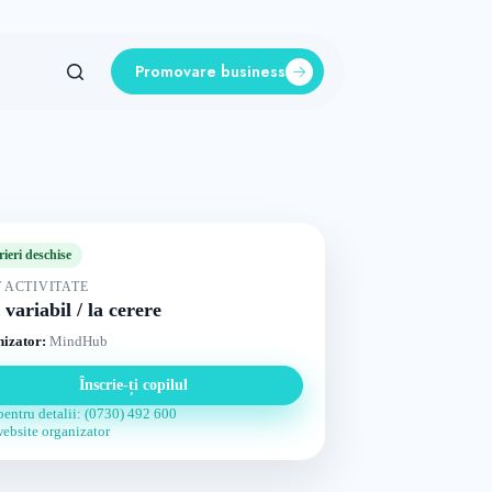
Promovare business
rieri deschise
 ACTIVITATE
 variabil / la cerere
izator:
MindHub
Înscrie-ți copilul
pentru detalii: (0730) 492 600
website organizator