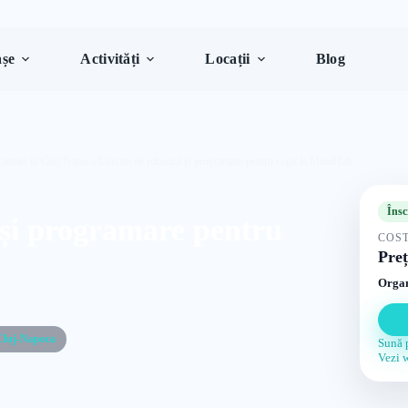
șe
Activități
Locații
Blog
ramare în Cluj-Napoca
/
Cursuri de robotică și programare pentru copii la MindHub
Însc
 și programare pentru
COST
Preț
Organ
 6–15 ani
Cluj-Napoca
Sună 
Vezi 