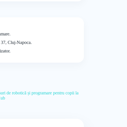
amare.
ui 37, Cluj-Napoca.
izator.