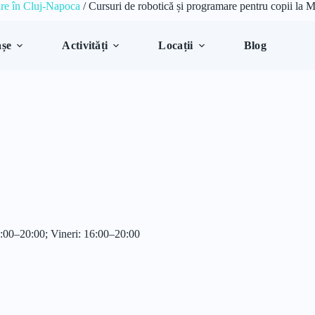
are în Cluj-Napoca
/
Cursuri de robotică și programare pentru copii la 
șe
Activități
Locații
Blog
6:00–20:00; Vineri: 16:00–20:00