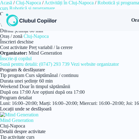
Sari
Acasă
/
Cluj-Napoca
/
Activități în Cluj-Napoca
/
Robotică și program
la
curs
Robotică și programare
conținut
Cursuri de robotică și programare pentru copii la Mind Generation
Cursuri de Robotică și programare pentru copii de la 8 ani
Ora
Vârstă
8+ ani
Durată ședință
60 min
Oraș / zonă
Cluj-Napoca
Înscrieri deschise
Cost activitate
Preț variabil / la cerere
Organizator:
Mind Generation
Înscrie-ți copilul
Sună pentru detalii: (0747) 293 739
Vezi website organizator
Program & desfășurare
Tip program
Curs săptămânal / continuu
Durata unei ședințe
60 min
Weekend
Doar în timpul săptămânii
După ora 17:00
Are opțiuni după ora 17:00
Program detaliat
Luni: 16:00–20:00; Marți: 16:00–20:00; Miercuri: 16:00–20:00; Joi: 1
Locații unde se desfășoară
Mind Generation
Cluj-Napoca
Detalii despre activitate
Tip activitate
curs