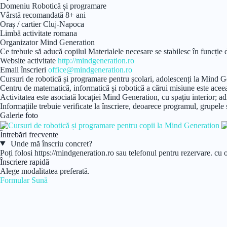
Domeniu
Robotică și programare
Vârstă recomandată
8+ ani
Oraș / cartier
Cluj-Napoca
Limbă activitate
romana
Organizator
Mind Generation
Ce trebuie să aducă copilul
Materialele necesare se stabilesc în funcție d
Website activitate
http://mindgeneration.ro
Email înscrieri
office@mindgeneration.ro
Cursuri de robotică și programare pentru școlari, adolescenți la Mind 
Centru de matematică, informatică și robotică a cărui misiune este aceea de
Activitatea este asociată locației Mind Generation, cu spațiu interior;
Informațiile trebuie verificate la înscriere, deoarece programul, grupele ș
Galerie foto
Întrebări frecvente
Unde mă înscriu concret?
Poți folosi https://mindgeneration.ro sau telefonul pentru rezervare. cu 
Înscriere rapidă
Alege modalitatea preferată.
Formular
Sună