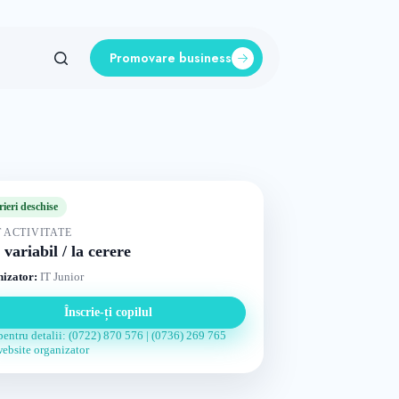
Promovare business
rieri deschise
 ACTIVITATE
 variabil / la cerere
izator:
IT Junior
Înscrie-ți copilul
pentru detalii: (0722) 870 576 | (0736) 269 765
website organizator