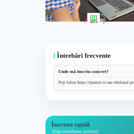
Întrebări frecvente
Unde mă înscriu concret?
Poți folosi https://itjunior.ro sau telefonul p
Înscriere rapidă
Alege modalitatea preferată.