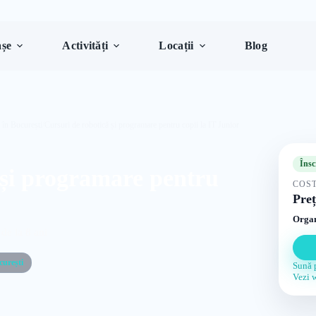
șe
Activități
Locații
Blog
 în București
/
Cursuri de robotică și programare pentru copii la IT Junior
Însc
 și programare pentru
COST
Preț
Organ
de la 8 ani
curești
Sună 
Vezi 