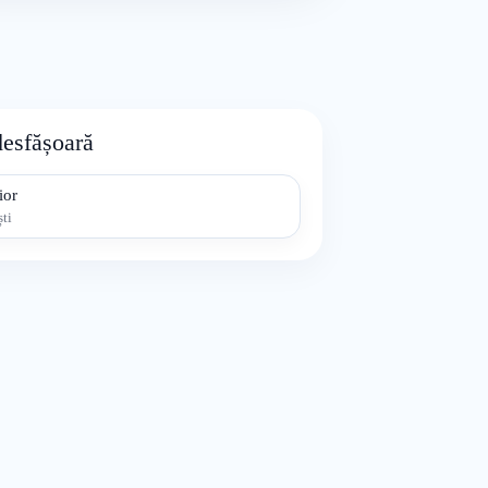
desfășoară
ior
ti