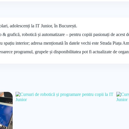
lari, adolescenți la IT Junior, în București.
o & grafică, robotică și automatizare – pentru copiii pasionați de acest
 cu spațiu interior; adresa menționată în datele vechi este Strada Piața A
deoarece programul, grupele și disponibilitatea pot fi actualizate de organ