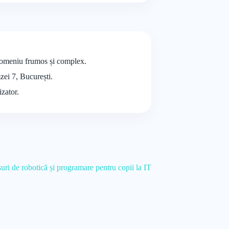
 domeniu frumos și complex.
mzei 7, București.
izator.