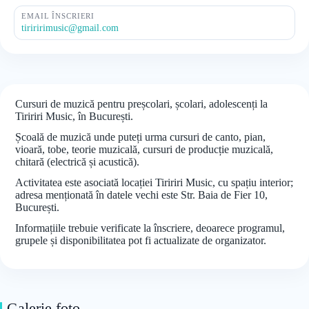
EMAIL ÎNSCRIERI
tiriririmusic@gmail.com
Cursuri de muzică pentru preșcolari, școlari, adolescenți la
Tiririri Music, în București.
Școală de muzică unde puteți urma cursuri de canto, pian,
vioară, tobe, teorie muzicală, cursuri de producție muzicală,
chitară (electrică și acustică).
Activitatea este asociată locației Tiririri Music, cu spațiu interior;
adresa menționată în datele vechi este Str. Baia de Fier 10,
București.
Informațiile trebuie verificate la înscriere, deoarece programul,
grupele și disponibilitatea pot fi actualizate de organizator.
Galerie foto