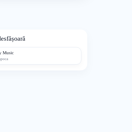
desfășoară
ty Music
apoca