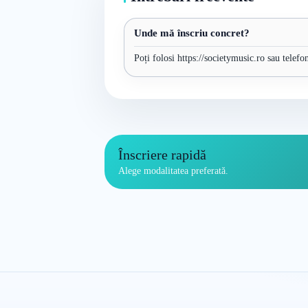
Unde mă înscriu concret?
Poți folosi https://societymusic.ro sau telefo
Înscriere rapidă
Alege modalitatea preferată.