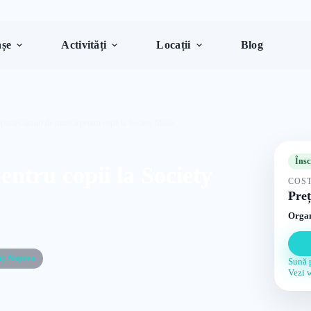
șe
Activități
Locații
Blog
apoca
/
Cursuri de muzică pentru copii la Society Music
Însc
ntru copii la Society
COST
Preț
Organ
uj-Napoca
Sună 
Vezi 