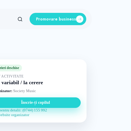
Promovare business
rieri deschise
 ACTIVITATE
 variabil / la cerere
izator:
Society Music
Înscrie-ți copilul
pentru detalii: (0744) 155 992
website organizator