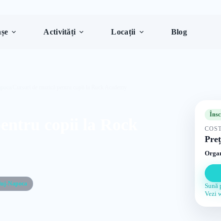
șe
Activități
Locații
Blog
apoca
/
Cursuri de muzică pentru copii la Rock Academy
Însc
entru copii la Rock
COST
Preț
Organ
luj-Napoca
Sună 
Vezi 