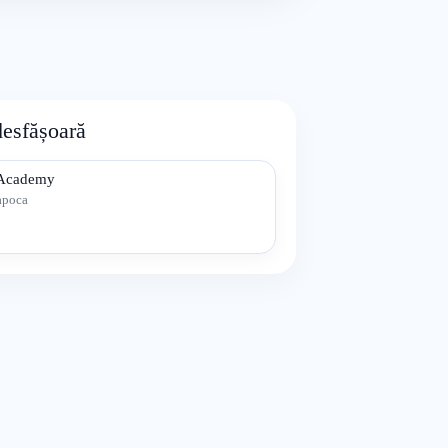
desfășoară
Academy
apoca