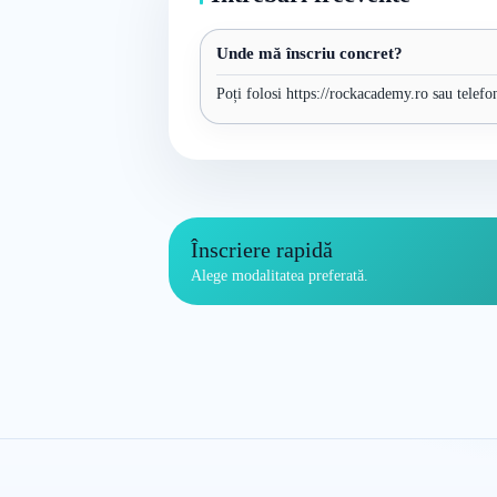
Unde mă înscriu concret?
Poți folosi https://rockacademy.ro sau telefo
Înscriere rapidă
Alege modalitatea preferată.