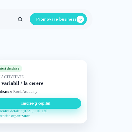
Promovare business
rieri deschise
 ACTIVITATE
 variabil / la cerere
izator:
Rock Academy
Înscrie-ți copilul
pentru detalii: (0721) 110 120
website organizator