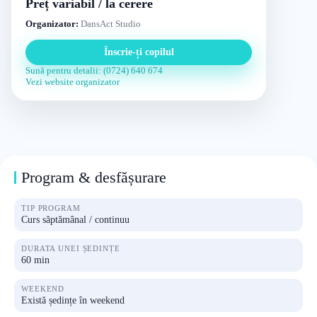
Preț variabil / la cerere
Organizator:
DansAct Studio
Înscrie-ți copilul
Sună pentru detalii: (0724) 640 674
Vezi website organizator
Program & desfășurare
TIP PROGRAM
Curs săptămânal / continuu
DURATA UNEI ȘEDINȚE
60 min
WEEKEND
Există ședințe în weekend