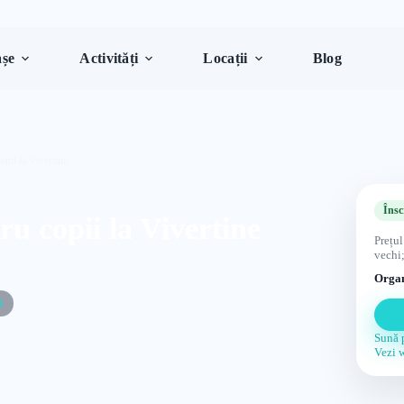
șe
Activități
Locații
Blog
opii la Vivertine
Însc
ru copii la Vivertine
Prețul
vechi;
Organ
i
Sună 
Vezi 