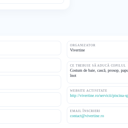
ORGANIZATOR
Vivertine
CE TREBUIE SĂ ADUCĂ COPILUL
Costum de baie, cască, prosop, papuc
înot
WEBSITE ACTIVITATE
http://vivertine.ro/servicii/piscina-s
EMAIL ÎNSCRIERI
contact@vivertine.ro