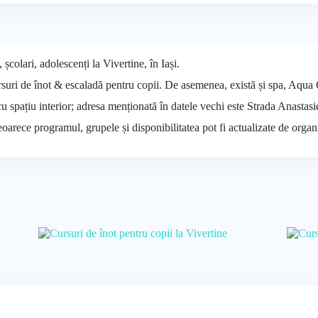
 școlari, adolescenți la Vivertine, în Iași.
cursuri de înot & escaladă pentru copii. De asemenea, există și spa, Aqua 
 cu spațiu interior; adresa menționată în datele vechi este Strada Anastasi
deoarece programul, grupele și disponibilitatea pot fi actualizate de organ