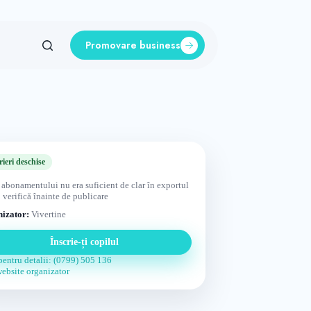
Promovare business
rieri deschise
 abonamentului nu era suficient de clar în exportul
 verifică înainte de publicare
izator:
Vivertine
Înscrie-ți copilul
pentru detalii: (0799) 505 136
website organizator