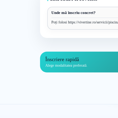
Unde mă înscriu concret?
Poți folosi https://vivertine.ro/servicii/pisc
Înscriere rapidă
Alege modalitatea preferată.