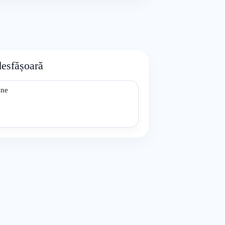
desfășoară
ine