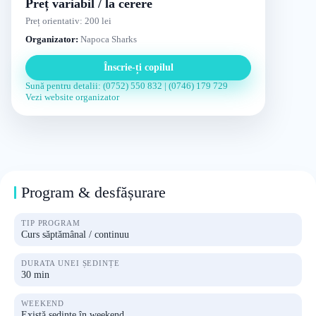
Preț variabil / la cerere
Preț orientativ: 200 lei
Organizator:
Napoca Sharks
Înscrie-ți copilul
Sună pentru detalii: (0752) 550 832 | (0746) 179 729
Vezi website organizator
Program & desfășurare
TIP PROGRAM
Curs săptămânal / continuu
DURATA UNEI ȘEDINȚE
30 min
WEEKEND
Există ședințe în weekend