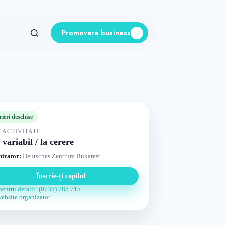
Promovare business
rieri deschise
 ACTIVITATE
 variabil / la cerere
izator:
Deutsches Zentrum Bukarest
Înscrie-ți copilul
pentru detalii: (0735) 785 715
website organizator