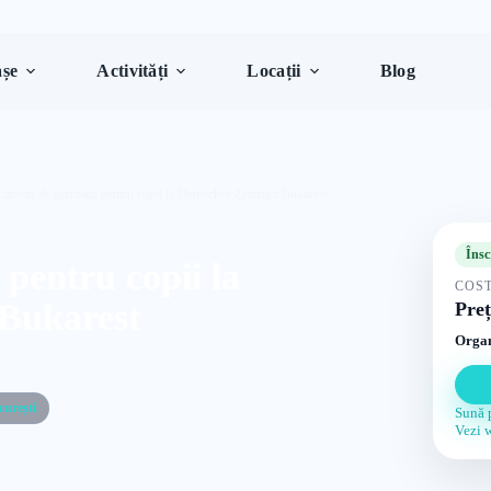
șe
Activități
Locații
Blog
Cursuri de germană pentru copii la Deutsches Zentrum Bukarest
Însc
pentru copii la
COST
Bukarest
Preț
Organ
curești
Sună 
Vezi 