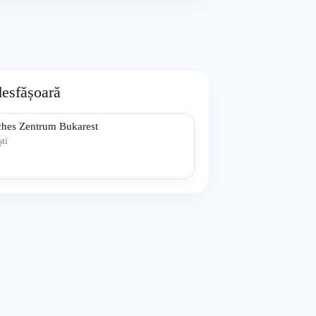
desfășoară
ches Zentrum Bukarest
ti