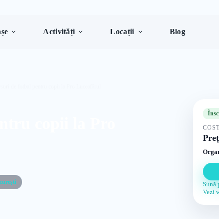
șe
Activități
Locații
Blog
suri de fotbal pentru copii la Pro Luceafărul
Însc
ntru copii la Pro
COST
Preț
Organ
curești
Sună 
Vezi 