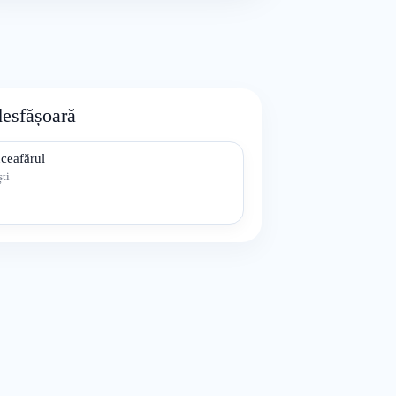
desfășoară
ceafărul
ti