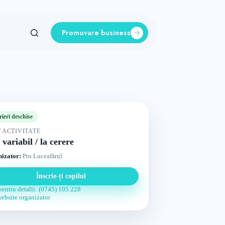
Promovare business
rieri deschise
 ACTIVITATE
 variabil / la cerere
izator:
Pro Luceafărul
Înscrie-ți copilul
pentru detalii: (0745) 105 228
website organizator