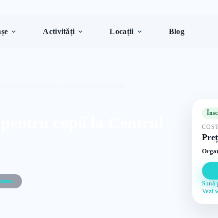
șe
Activități
Locații
Blog
ursuri de escaladă pentru copii la Centrul Climb Again
Însc
pentru copii la Centrul
COST
Preț
Organ
curești
Sună 
Vezi 