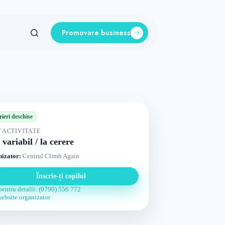
Promovare business
rieri deschise
 ACTIVITATE
 variabil / la cerere
izator:
Centrul Climb Again
Înscrie-ți copilul
pentru detalii: (0790) 556 772
website organizator