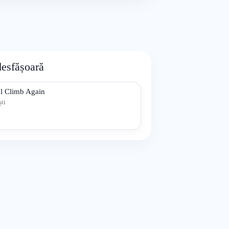
desfășoară
ul Climb Again
ti