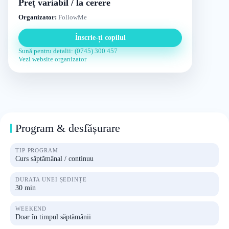
Preț variabil / la cerere
Organizator:
FollowMe
Înscrie-ți copilul
Sună pentru detalii: (0745) 300 457
Vezi website organizator
Program & desfășurare
TIP PROGRAM
Curs săptămânal / continuu
DURATA UNEI ȘEDINȚE
30 min
WEEKEND
Doar în timpul săptămânii