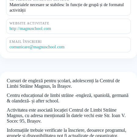
Materialele necesare se stabilesc în funcție de grupă și de formatul
activității
WEBSITE ACTIVITATE
http://magnuschool.com
EMAIL ÎNSCRIERI
comunicare@magnuschool.com
Cursuri de engleză pentru școlari, adolescenți la Centrul de
Limbi Străine Magnus, în Brașov.
Centru educațional de limbi străine -engleză, spaniolă, germană
& olandeză- și after school.
Activitatea este asociată locației Centrul de Limbi Străine
Magnus, cu adresa menționată în datele vechi este Str. Ioan V.
Socec 95, Brașov.
Informațiile trebuie verificate la înscriere, deoarece programul,
grupele și disponibilitatea pot fi actualizate de organizator.