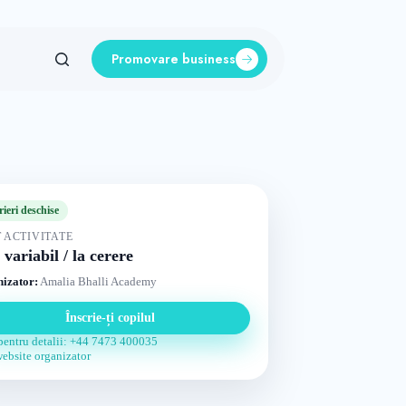
Promovare business
rieri deschise
 ACTIVITATE
 variabil / la cerere
izator:
Amalia Bhalli Academy
Înscrie-ți copilul
pentru detalii: +44 7473 400035
website organizator