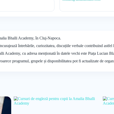
malia Bhalli Academy, în Cluj-Napoca.
curajează întrebările, curiozitatea, discuțiile verbale contribuind astfel l
halli Academy, cu adresa menționată în datele vechi este Piața Lucian B
deoarece programul, grupele și disponibilitatea pot fi actualizate de organ