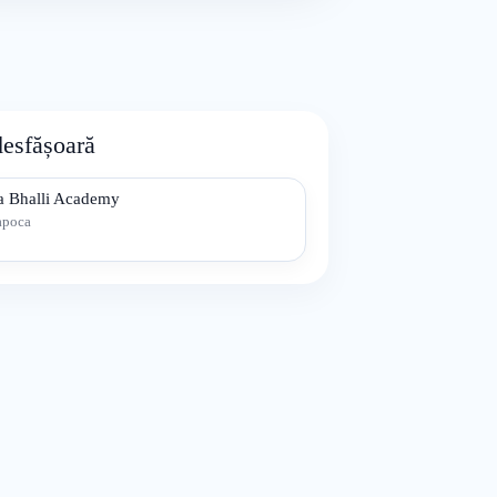
desfășoară
a Bhalli Academy
apoca