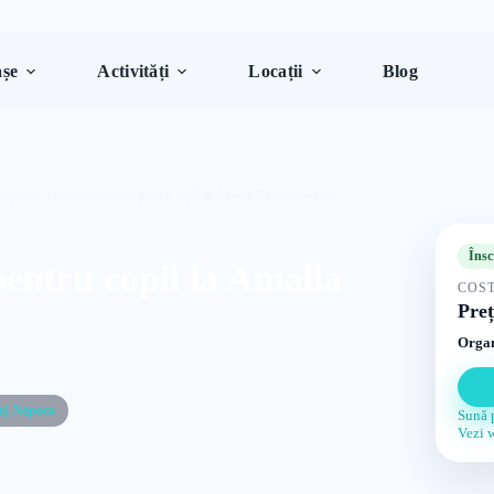
șe
Activități
Locații
Blog
-Napoca
/
Cursuri de engleză pentru copii la Amalia Bhalli Academy
Însc
entru copii la Amalia
COST
Preț
Organ
uj-Napoca
Sună 
Vezi 