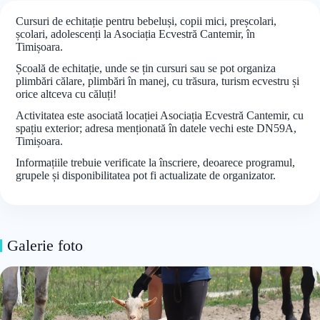
Cursuri de echitație pentru bebeluși, copii mici, preșcolari,
școlari, adolescenți la Asociația Ecvestră Cantemir, în
Timișoara.
Școală de echitație, unde se țin cursuri sau se pot organiza
plimbări călare, plimbări în manej, cu trăsura, turism ecvestru și
orice altceva cu căluți!
Activitatea este asociată locației Asociația Ecvestră Cantemir, cu
spațiu exterior; adresa menționată în datele vechi este DN59A,
Timișoara.
Informațiile trebuie verificate la înscriere, deoarece programul,
grupele și disponibilitatea pot fi actualizate de organizator.
Galerie foto