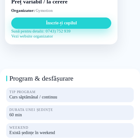
Preț variabil / la cerere
Organizator:
Gymotion
Înscrie-ți copilul
Sună pentru detalii: 0743) 752 939
Vezi website organizator
Program & desfășurare
TIP PROGRAM
Curs săptămânal / continuu
DURATA UNEI ȘEDINȚE
60 min
WEEKEND
Există ședințe în weekend