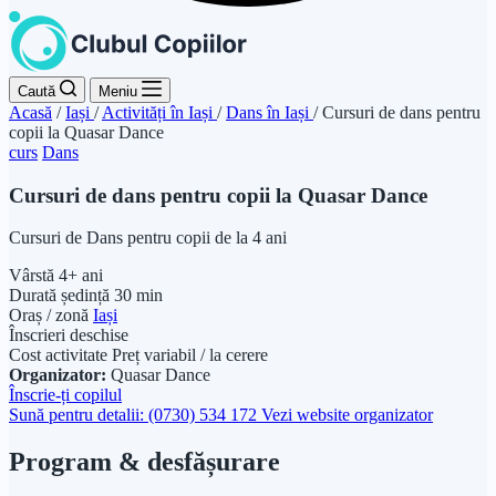
Caută
Meniu
Acasă
/
Iași
/
Activități în Iași
/
Dans în Iași
/
Cursuri de dans pentru
copii la Quasar Dance
curs
Dans
Cursuri de dans pentru copii la Quasar Dance
Cursuri de Dans pentru copii de la 4 ani
Vârstă
4+ ani
Durată ședință
30 min
Oraș / zonă
Iași
Înscrieri deschise
Cost activitate
Preț variabil / la cerere
Organizator:
Quasar Dance
Înscrie-ți copilul
Sună pentru detalii: (0730) 534 172
Vezi website organizator
Program & desfășurare