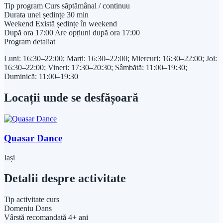
Tip program
Curs săptămânal / continuu
Durata unei ședințe
30 min
Weekend
Există ședințe în weekend
După ora 17:00
Are opțiuni după ora 17:00
Program detaliat
Luni: 16:30–22:00; Marți: 16:30–22:00; Miercuri: 16:30–22:00; Joi:
16:30–22:00; Vineri: 17:30–20:30; Sâmbătă: 11:00–19:30;
Duminică: 11:00–19:30
Locații unde se desfășoară
Quasar Dance
Iași
Detalii despre activitate
Tip activitate
curs
Domeniu
Dans
Vârstă recomandată
4+ ani