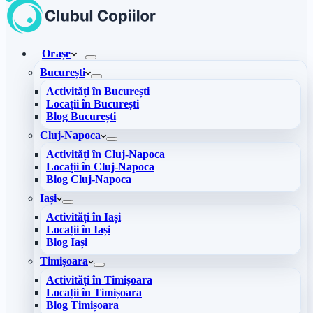
Orașe
București
Activități în București
Locații în București
Blog București
Cluj-Napoca
Activități în Cluj-Napoca
Locații în Cluj-Napoca
Blog Cluj-Napoca
Iași
Activități în Iași
Locații în Iași
Blog Iași
Timișoara
Activități în Timișoara
Locații în Timișoara
Blog Timișoara