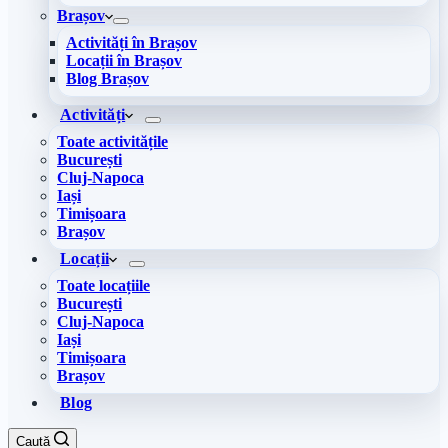
Brașov
Activități în Brașov
Locații în Brașov
Blog Brașov
Activități
Toate activitățile
București
Cluj-Napoca
Iași
Timișoara
Brașov
Locații
Toate locațiile
București
Cluj-Napoca
Iași
Timișoara
Brașov
Blog
Caută