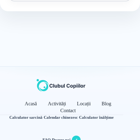
Acasă
Activități
Locații
Blog
Contact
Calculator sarcină
·
Calendar chinezesc
·
Calculator înălțime
FAQ
·
Despre noi
·