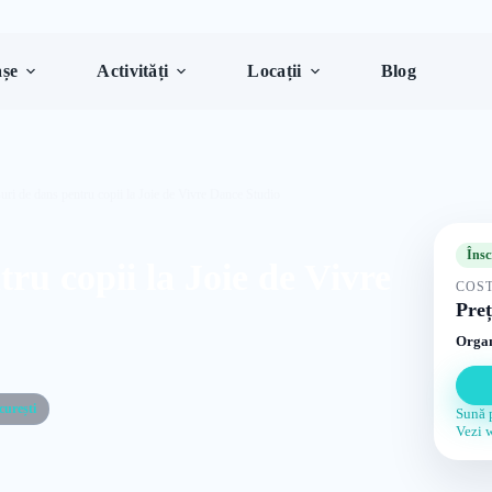
șe
Activități
Locații
Blog
uri de dans pentru copii la Joie de Vivre Dance Studio
Însc
ru copii la Joie de Vivre
COST
Preț
Organ
curești
Sună 
Vezi 