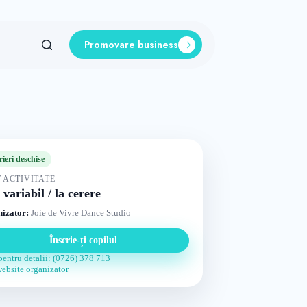
Promovare business
rieri deschise
 ACTIVITATE
 variabil / la cerere
izator:
Joie de Vivre Dance Studio
Înscrie-ți copilul
pentru detalii: (0726) 378 713
website organizator