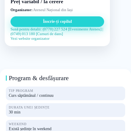
Preț variabil / la cerere
Organizator:
Ateneul Național din Iași
Înscrie-ți copilul
Sună pentru detalii: (0770) 227 524 [Evenimente Ateneu] |
(0749) 013 180 [Cursuri de dans]
Vezi website organizator
Program & desfășurare
TIP PROGRAM
Curs săptămânal / continuu
DURATA UNEI ȘEDINȚE
30 min
WEEKEND
Există ședințe în weekend