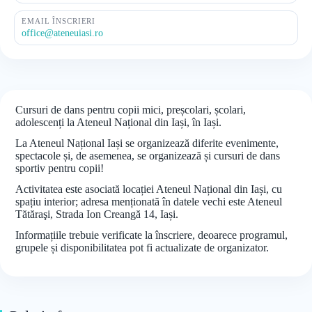
EMAIL ÎNSCRIERI
office@ateneuiasi.ro
Cursuri de dans pentru copii mici, preșcolari, școlari,
adolescenți la Ateneul Național din Iași, în Iași.
La Ateneul Național Iași se organizează diferite evenimente,
spectacole și, de asemenea, se organizează și cursuri de dans
sportiv pentru copii!
Activitatea este asociată locației Ateneul Național din Iași, cu
spațiu interior; adresa menționată în datele vechi este Ateneul
Tătăraşi, Strada Ion Creangă 14, Iași.
Informațiile trebuie verificate la înscriere, deoarece programul,
grupele și disponibilitatea pot fi actualizate de organizator.