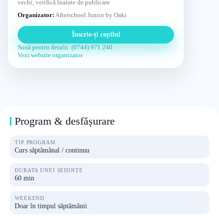
vechi; verifică înainte de publicare
Organizator:
Afterschool Junior by Oaki
Înscrie-ți copilul
Sună pentru detalii: (0744) 971 240
Vezi website organizator
Program & desfășurare
TIP PROGRAM
Curs săptămânal / continuu
DURATA UNEI ȘEDINȚE
60 min
WEEKEND
Doar în timpul săptămânii