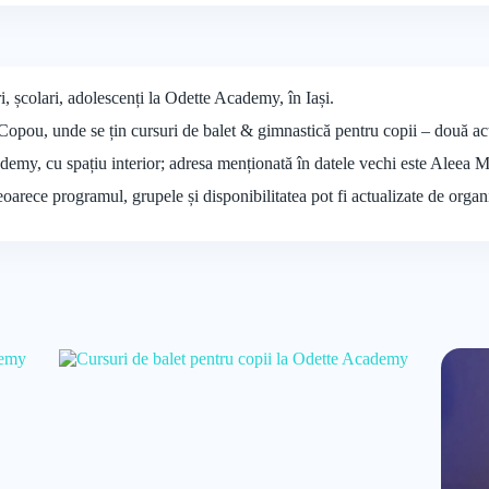
i, școlari, adolescenți la Odette Academy, în Iași.
ou, unde se țin cursuri de balet & gimnastică pentru copii – două acti
ademy, cu spațiu interior; adresa menționată în datele vechi este Aleea 
deoarece programul, grupele și disponibilitatea pot fi actualizate de organ