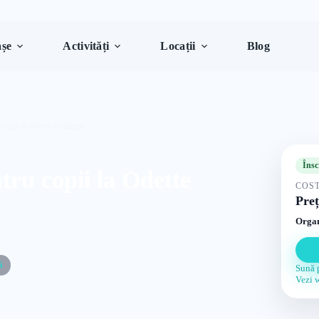
șe
Activități
Locații
Blog
u copii la Odette Academy
Însc
tru copii la Odette
COST
Preț
Organ
i
Sună 
Vezi 