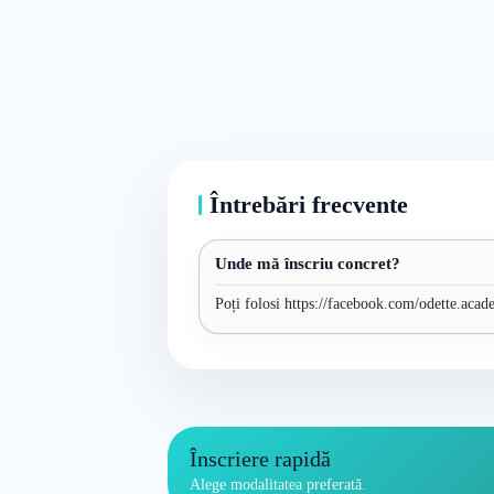
Întrebări frecvente
Unde mă înscriu concret?
Poți folosi https://facebook.com/odette.acad
Înscriere rapidă
Alege modalitatea preferată.