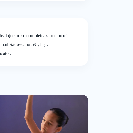
vități care se completează reciproc!
Mihail Sadoveanu 59f, Iași.
izator.