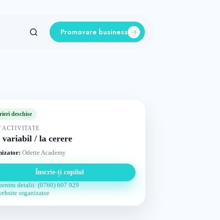
Promovare business
rieri deschise
 ACTIVITATE
 variabil / la cerere
izator:
Odette Academy
Înscrie-ți copilul
pentru detalii: (0760) 607 929
website organizator