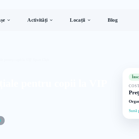
șe
Activități
Locații
Blog
ale pentru copii la VIP Sport Club
Însc
iale pentru copii la VIP
COST
Preț
Organ
Sună 
i