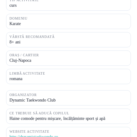
TIP ACTIVITATE
curs
DOMENIU
Karate
VÂRSTĂ RECOMANDATĂ
8+ ani
ORAȘ / CARTIER
Cluj-Napoca
LIMBĂ ACTIVITATE
romana
ORGANIZATOR
Dynamic Taekwondo Club
CE TREBUIE SĂ ADUCĂ COPILUL
Haine comode pentru mișcare, încălțăminte sport și apă
WEBSITE ACTIVITATE
http://dynamictaekwondo.ro