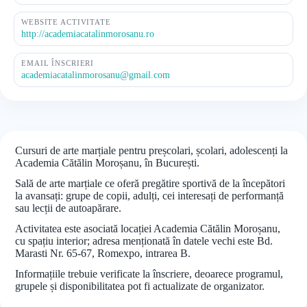
WEBSITE ACTIVITATE
http://academiacatalinmorosanu.ro
EMAIL ÎNSCRIERI
academiacatalinmorosanu@gmail.com
Cursuri de arte marțiale pentru preșcolari, școlari, adolescenți la
Academia Cătălin Moroșanu, în București.
Sală de arte marțiale ce oferă pregătire sportivă de la începători
la avansați: grupe de copii, adulți, cei interesați de performanță
sau lecții de autoapărare.
Activitatea este asociată locației Academia Cătălin Moroșanu,
cu spațiu interior; adresa menționată în datele vechi este Bd.
Marasti Nr. 65-67, Romexpo, intrarea B.
Informațiile trebuie verificate la înscriere, deoarece programul,
grupele și disponibilitatea pot fi actualizate de organizator.