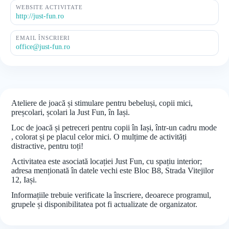
WEBSITE ACTIVITATE
http://just-fun.ro
EMAIL ÎNSCRIERI
office@just-fun.ro
Ateliere de joacă și stimulare pentru bebeluși, copii mici,
preșcolari, școlari la Just Fun, în Iași.
Loc de joacă și petreceri pentru copii în Iași, într-un cadru mode
, colorat și pe placul celor mici. O mulțime de activități
distractive, pentru toți!
Activitatea este asociată locației Just Fun, cu spațiu interior;
adresa menționată în datele vechi este Bloc B8, Strada Vitejilor
12, Iași.
Informațiile trebuie verificate la înscriere, deoarece programul,
grupele și disponibilitatea pot fi actualizate de organizator.