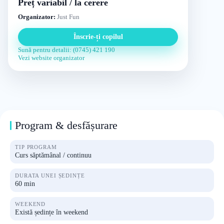
Preț variabil / la cerere
Organizator:
Just Fun
Înscrie-ți copilul
Sună pentru detalii: (0745) 421 190
Vezi website organizator
Program & desfășurare
TIP PROGRAM
Curs săptămânal / continuu
DURATA UNEI ȘEDINȚE
60 min
WEEKEND
Există ședințe în weekend