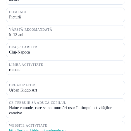
DOMENIU
Pictură
VÂRSTĂ RECOMANDATĂ
5–12 ani
ORAȘ / CARTIER
Cluj-Napoca
LIMBĂ ACTIVITATE
romana
ORGANIZATOR
Urban Kiddo Art
CE TREBUIE SĂ ADUCĂ COPILUL
Haine comode, care se pot murdări ușor în timpul activităților
creative
WEBSITE ACTIVITATE
http://urban-kiddo-art.webnode.ro