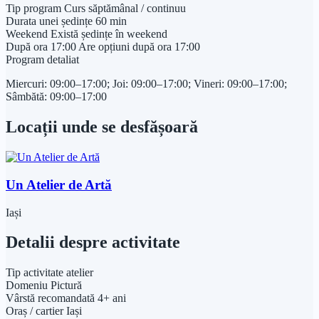
Tip program
Curs săptămânal / continuu
Durata unei ședințe
60 min
Weekend
Există ședințe în weekend
După ora 17:00
Are opțiuni după ora 17:00
Program detaliat
Miercuri: 09:00–17:00; Joi: 09:00–17:00; Vineri: 09:00–17:00;
Sâmbătă: 09:00–17:00
Locații unde se desfășoară
Un Atelier de Artă
Iași
Detalii despre activitate
Tip activitate
atelier
Domeniu
Pictură
Vârstă recomandată
4+ ani
Oraș / cartier
Iași