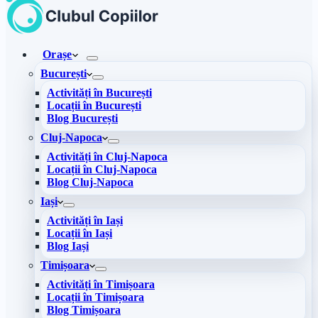
Orașe
București
Activități în București
Locații în București
Blog București
Cluj-Napoca
Activități în Cluj-Napoca
Locații în Cluj-Napoca
Blog Cluj-Napoca
Iași
Activități în Iași
Locații în Iași
Blog Iași
Timișoara
Activități în Timișoara
Locații în Timișoara
Blog Timișoara