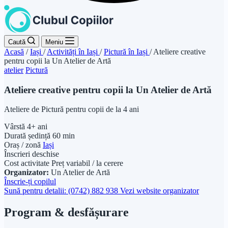
Caută
Meniu
Acasă
/
Iași
/
Activități în Iași
/
Pictură în Iași
/
Ateliere creative
pentru copii la Un Atelier de Artă
atelier
Pictură
Ateliere creative pentru copii la Un Atelier de Artă
Ateliere de Pictură pentru copii de la 4 ani
Vârstă
4+ ani
Durată ședință
60 min
Oraș / zonă
Iași
Înscrieri deschise
Cost activitate
Preț variabil / la cerere
Organizator:
Un Atelier de Artă
Înscrie-ți copilul
Sună pentru detalii: (0742) 882 938
Vezi website organizator
Program & desfășurare