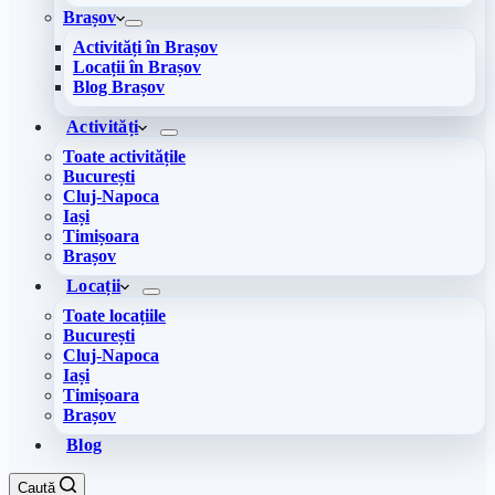
Brașov
Activități în Brașov
Locații în Brașov
Blog Brașov
Activități
Toate activitățile
București
Cluj-Napoca
Iași
Timișoara
Brașov
Locații
Toate locațiile
București
Cluj-Napoca
Iași
Timișoara
Brașov
Blog
Caută