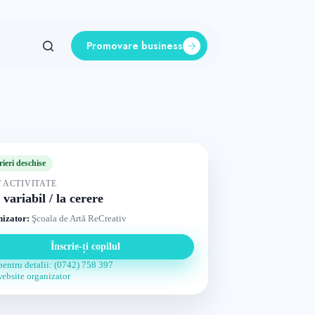
Promovare business
rieri deschise
 ACTIVITATE
 variabil / la cerere
izator:
Şcoala de Artă ReCreativ
Înscrie-ți copilul
pentru detalii: (0742) 758 397
website organizator