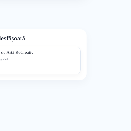
desfășoară
 de Artă ReCreativ
apoca