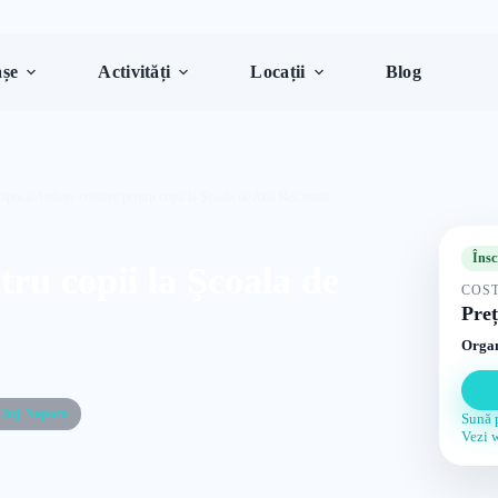
șe
Activități
Locații
Blog
Napoca
/
Ateliere creative pentru copii la Şcoala de Artă ReCreativ
Însc
tru copii la Şcoala de
COST
Preț
Organ
Cluj-Napoca
Sună 
Vezi 