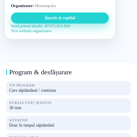
Organizator:
Minitropolis
Înscrie-ți copilul
Sună pentru detalii: (0747) 014 084
Vezi website organizator
Program & desfășurare
TIP PROGRAM
Curs săptămânal / continuu
DURATA UNEI ȘEDINȚE
30 min
WEEKEND
Doar în timpul săptămânii