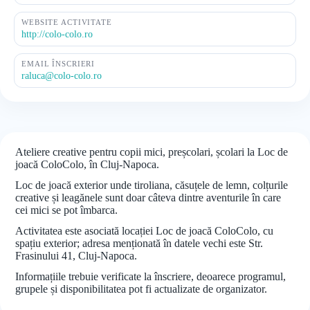
WEBSITE ACTIVITATE
http://colo-colo.ro
EMAIL ÎNSCRIERI
raluca@colo-colo.ro
Ateliere creative pentru copii mici, preșcolari, școlari la Loc de
joacă ColoColo, în Cluj-Napoca.
Loc de joacă exterior unde tiroliana, căsuțele de lemn, colțurile
creative și leagănele sunt doar câteva dintre aventurile în care
cei mici se pot îmbarca.
Activitatea este asociată locației Loc de joacă ColoColo, cu
spațiu exterior; adresa menționată în datele vechi este Str.
Frasinului 41, Cluj-Napoca.
Informațiile trebuie verificate la înscriere, deoarece programul,
grupele și disponibilitatea pot fi actualizate de organizator.