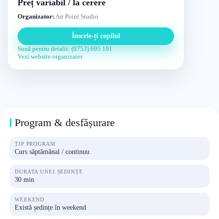
Preț variabil / la cerere
Organizator:
Art Point Studio
Înscrie-ți copilul
Sună pentru detalii: (0753) 695 101
Vezi website organizator
Program & desfășurare
TIP PROGRAM
Curs săptămânal / continuu
DURATA UNEI ȘEDINȚE
30 min
WEEKEND
Există ședințe în weekend