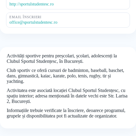
http://sportulstudentesc.ro
EMAIL ÎNSCRIERI
office@sportulstudentesc.ro
Activități sportive pentru preșcolari, școlari, adolescenți la
Clubul Sportul Studențesc, în București.
Club sportiv ce oferă cursuri de badminton, baseball, baschet,
dans, gimnastică, kaiac, karate, polo, tenis, rugby, tir și
yachting.
Activitatea este asociată locației Clubul Sportul Studențesc, cu
spațiu interior; adresa menționată în datele vechi este Str. Larisa
2, București.
Informațiile trebuie verificate la înscriere, deoarece programul,
grupele și disponibilitatea pot fi actualizate de organizator.