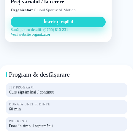
Preț variabil / la cerere
Organizator:
Clubul Sportiv AllMotion
Înscrie-ți copilul
Sună pentru detalii: (0755) 815 231
Vezi website organizator
Program & desfășurare
TIP PROGRAM
Curs săptămânal / continuu
DURATA UNEI ȘEDINȚE
60 min
WEEKEND
Doar în timpul săptămânii