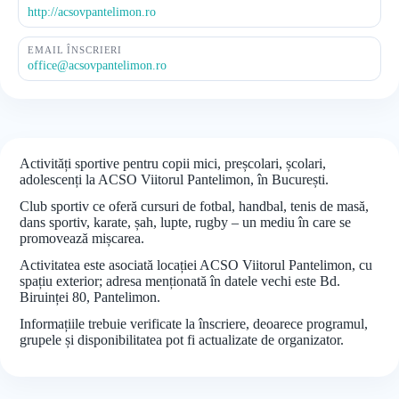
http://acsovpantelimon.ro
EMAIL ÎNSCRIERI
office@acsovpantelimon.ro
Activități sportive pentru copii mici, preșcolari, școlari,
adolescenți la ACSO Viitorul Pantelimon, în București.
Club sportiv ce oferă cursuri de fotbal, handbal, tenis de masă,
dans sportiv, karate, șah, lupte, rugby – un mediu în care se
promovează mișcarea.
Activitatea este asociată locației ACSO Viitorul Pantelimon, cu
spațiu exterior; adresa menționată în datele vechi este Bd.
Biruinței 80, Pantelimon.
Informațiile trebuie verificate la înscriere, deoarece programul,
grupele și disponibilitatea pot fi actualizate de organizator.