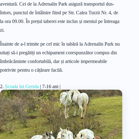
aventură. Cei de la Adrenalin Park asigură transportul dus-
întors, punctul de întâlnire fiind pe Str. Calea Turzii Nr. 4, de
la ora 09.00. În prețul taberei este inclus și meniul pe întreaga
zi.
Înainte de a-l trimite pe cel mic în tabără la Adrenalin Park nu
uitați să-i pregătiți un echipament corespunzător compus din
îmbrăcăminte confortabilă, dar și articole impermeabile
potrivite pentru o cățărare facilă.
2.
Școala lui Gerula
| 7-16 ani |