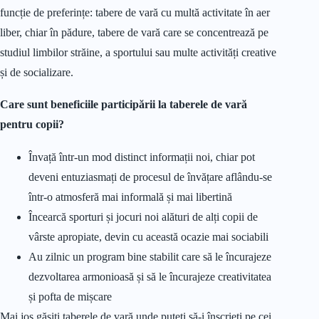
funcție de preferințe: tabere de vară cu multă activitate în aer
liber, chiar în pădure, tabere de vară care se concentrează pe
studiul limbilor străine, a sportului sau multe activități creative
și de socializare.
Care sunt beneficiile participării la taberele de vară
pentru copii?
Învață într-un mod distinct informații noi, chiar pot
deveni entuziasmați de procesul de învățare aflându-se
într-o atmosferă mai informală și mai libertină
Încearcă sporturi și jocuri noi alături de alți copii de
vârste apropiate, devin cu această ocazie mai sociabili
Au zilnic un program bine stabilit care să le încurajeze
dezvoltarea armonioasă și să le încurajeze creativitatea
și pofta de mișcare
Mai jos găsiți taberele de vară unde puteți să-i înscrieți pe cei