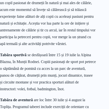
un copil pasionat de drumeții în natură și mai ales de călărie,
acum este momentul să învețe să călărească și să trăiască
experiențe faine alături de alți copii cu aceleași pasiuni pentru
natură și echitație. Aceștia vor lua parte la ore de inițiere și
antrenamente de călărie și tir cu arcul, iar în restul timpului vor
participa la petreceri pentru copii, vor merge la un ștrand cu
apă termală și alte activități potrivite vârstei.
Tabăra sportivă
se desfășoară între 15 și 19 iulie la Alpina
Blazna, în Munții Rodnei. Copiii pasionați de sport pot petrece
o săptămână de pomină cu acces la un parc de aventură,
panou de cățărat, drumeții prin munți, jocuri dinamice, trasee
și circuite montane și vor practica sporturi alături de
instructori: volei, fotbal, badmington, înot.
Tabăra de aventură
are loc între 30 iulie și 4 august la
Toplița. Programul taberei include exerciții de orientare cu