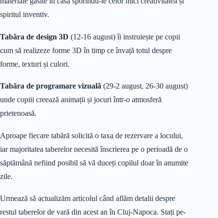
materiale găsite în casă sporindu-le celor mici creativitatea și
spiritul inventiv.
Tabăra de design 3D
(12-16 august) îi instruiește pe copii
cum să realizeze forme 3D în timp ce învață totul despre
forme, texturi și culori.
Tabăra de programare vizuală
(29-2 august, 26-30 august)
unde copiii creează animații și jocuri într-o atmosferă
prietenoasă.
Aproape fiecare tabără solicită o taxa de rezervare a locului,
iar majoritatea taberelor necesită înscrierea pe o perioadă de o
săptămână nefiind posibil să vă duceți copilul doar în anumite
zile.
Urmează să actualizăm articolul când aflăm detalii despre
restul taberelor de vară din acest an în Cluj-Napoca. Stați pe-