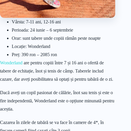
Vârsta: 7-11 ani, 12-16 ani
Perioada: 24 iunie – 6 septembrie
Orar: sunt tabere unde copiii rămân peste noapte
Locație: Wonderland
Preț: 390 ron – 2085 ron
Wonderland
are pentru copiii între 7 și 16 ani o ofertă de
tabere de echitație, înot și tenis de câmp. Taberele includ
cazare, dar aveți posibilitatea să optați și pentru tabără de o zi.
Dacă aveți un copil pasionat de călărie, înot sau tenis și este o
fire independentă, Wonderland este o opțiune minunată pentru
aceștia.
Cazarea în zilele de tabără se va face în camere de 4*, în
fiecare cameră fiind cazați câte 3 copii.