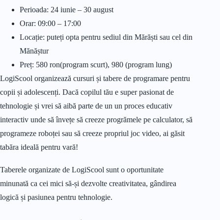
Perioada: 24 iunie – 30 august
Orar: 09:00 – 17:00
Locație: puteți opta pentru sediul din Mărăști sau cel din
Mănăștur
Preț: 580 ron(program scurt), 980 (program lung)
LogiScool organizează cursuri și tabere de programare pentru
copii și adolescenți. Dacă copilul tău e super pasionat de
tehnologie și vrei să aibă parte de un un proces educativ
interactiv unde să învețe să creeze progrămele pe calculator, să
programeze roboței sau să creeze propriul joc video, ai găsit
tabăra ideală pentru vară!
Taberele organizate de LogiScool sunt o oportunitate
minunată ca cei mici să-și dezvolte creativitatea, gândirea
logică și pasiunea pentru tehnologie.