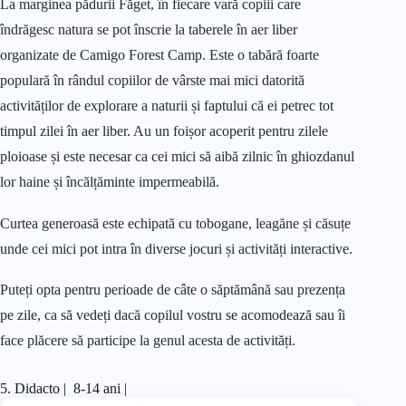
La marginea pădurii Făget, în fiecare vară copiii care
îndrăgesc natura se pot înscrie la taberele în aer liber
organizate de Camigo Forest Camp. Este o tabără foarte
populară în rândul copiilor de vârste mai mici datorită
activităților de explorare a naturii și faptului că ei petrec tot
timpul zilei în aer liber. Au un foișor acoperit pentru zilele
ploioase și este necesar ca cei mici să aibă zilnic în ghiozdanul
lor haine și încălțăminte impermeabilă.
Curtea generoasă este echipată cu tobogane, leagăne și căsuțe
unde cei mici pot intra în diverse jocuri și activități interactive.
Puteți opta pentru perioade de câte o săptămână sau prezența
pe zile, ca să vedeți dacă copilul vostru se acomodează sau îi
face plăcere să participe la genul acesta de activități.
5. Didacto | 8-14 ani |