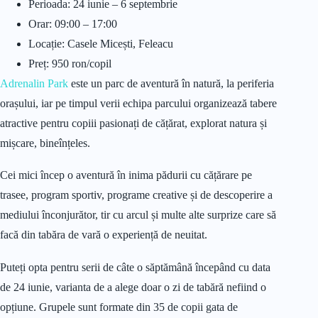
Perioada: 24 iunie – 6 septembrie
Orar: 09:00 – 17:00
Locație: Casele Micești, Feleacu
Preț: 950 ron/copil
Adrenalin Park
este un parc de aventură în natură, la periferia
orașului, iar pe timpul verii echipa parcului organizează tabere
atractive pentru copiii pasionați de cățărat, explorat natura și
mișcare, bineînțeles.
Cei mici încep o aventură în inima pădurii cu cățărare pe
trasee, program sportiv, programe creative și de descoperire a
mediului înconjurător, tir cu arcul și multe alte surprize care să
facă din tabăra de vară o experiență de neuitat.
Puteți opta pentru serii de câte o săptămână începând cu data
de 24 iunie, varianta de a alege doar o zi de tabără nefiind o
opțiune. Grupele sunt formate din 35 de copii gata de