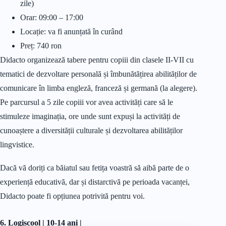
zile)
Orar: 09:00 – 17:00
Locație: va fi anunțată în curând
Preț: 740 ron
Didacto organizează tabere pentru copiii din clasele II-VII cu
tematici de dezvoltare personală și îmbunătățirea abilităților de
comunicare în limba engleză, franceză și germană (la alegere).
Pe parcursul a 5 zile copiii vor avea activități care să le
stimuleze imaginația, ore unde sunt expuși la activități de
cunoaștere a diversității culturale și dezvoltarea abilităților
lingvistice.
Dacă vă doriți ca băiatul sau fetița voastră să aibă parte de o
experiență educativă, dar și distarctivă pe perioada vacanței,
Didacto poate fi opțiunea potrivită pentru voi.
6. Logiscool | 10-14 ani |